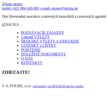
mobil +421 904 426 865
e-mail: atours@nextra.sk
člen Slovenskej asociácie cestovných kancelárií a cestovných agentúr
POZNÁVACIE ZÁJAZDY
1-denné VÝLETY
ŠKOLSKÉ VÝLETY A EXKURZIE
LETENKY a LÍSTKY
POISTENIE
DOLEŽITÉ DOKUMENTY
O NÁS
KONTAKTY
ZDIEĽAJTE!
© A-TOURS, s.r.o.
webstránky od HULMAN design studio